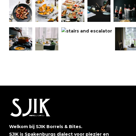
Welkom bij SJIK Borrels & Bites.
SJIK is Spakenburgs dialect voor plezier en