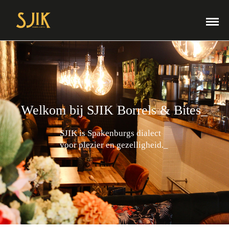
Welkom bij SJIK Borrels & Bites_
SJIK is Spakenburgs dialect
voor plezier en gezelligheid._
Bekijk ons menu