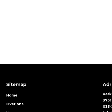
Sitemap
Adr
Kerk
Home
3751
Over ons
033-