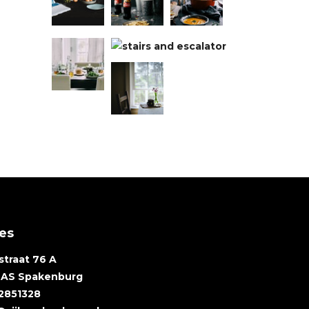
es
straat 76 A
 AS Spakenburg
2851328