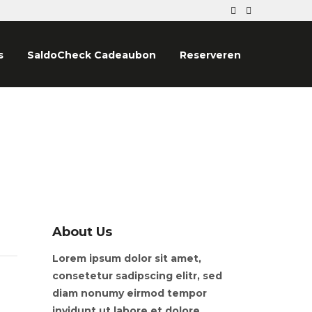
s
SaldoCheck Cadeaubon
Reserveren
About Us
Lorem ipsum dolor sit amet,
consetetur sadipscing elitr, sed
diam nonumy eirmod tempor
invidunt ut labore et dolore