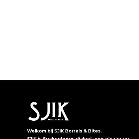
Welkom bij SJIK Borrels & Bites.
SJIK is Spakenburgs dialect voor plezier en